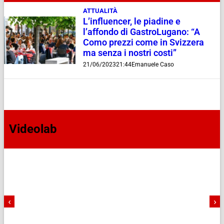
ATTUALITÀ
L’influencer, le piadine e
l’affondo di GastroLugano: “A
Como prezzi come in Svizzera
ma senza i nostri costi”
21/06/2023
21:44
Emanuele Caso
Videolab
‹
›