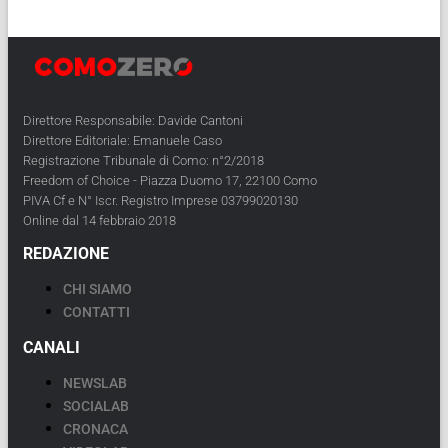
Direttore Responsabile: Davide Cantoni
Direttore Editoriale: Emanuele Caso
Registrazione Tribunale di Como: n°2/2018
Freedom of Choice - Piazza Duomo 17, 22100 Como
PIVA Cf e N° Iscr. Registro Imprese 03799020130
Online dal 14 febbraio 2018
REDAZIONE
CHI SIAMO
CONTATTI
CANALI
NEWSLAB
SOCIALAB
CRONACA