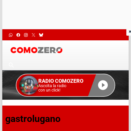
RADIO COMOZERO
Ascolta la radio
con un click!
gastrolugano