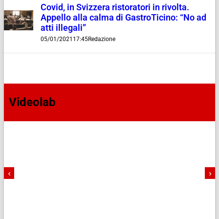
Covid, in Svizzera ristoratori in rivolta.
Appello alla calma di GastroTicino: “No ad
atti illegali”
05/01/2021
17:45
Redazione
Videolab
‹
›