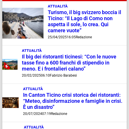
ATTUALITÀ
Turismo, il big svizzero boccia il
Ticino: “Il Lago di Como non
aspetta il sole, lo crea. Qui
camere vuote”
25/04/2025
16:05
Redazione
ATTUALITÀ
Il big dei ristoranti ticinesi: “Con le nuove
tasse fino a 600 franchi di stipendio in
meno. E i frontalieri calano”
20/02/2025
06:10
Fabrizio Barabesi
ATTUALITÀ
In Canton Ticino crisi storica dei ristoranti:
“Meteo, disinformazione e famiglie in crisi.
È un disastro”
20/07/2024
07:19
Redazione
ATTUALITÀ