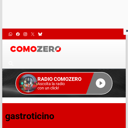
RADIO COMOZERO
Ascolta la radio
con un click!
gastroticino