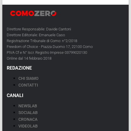
Direttore Responsabile: Davide Cantoni
Direttore Editoriale: Emanuele Caso
Registrazione Tribunale di Como: n°2/2018
Freedom of Choice - Piazza Duomo 17, 22100 Como
PIVA Cf e N° Iscr. Registro Imprese 03799020130
Online dal 14 febbraio 2018
REDAZIONE
CHI SIAMO
CONTATTI
CANALI
NEWSLAB
SOCIALAB
CRONACA
VIDEOLAB