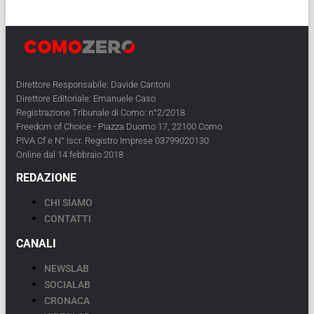
Direttore Responsabile: Davide Cantoni
Direttore Editoriale: Emanuele Caso
Registrazione Tribunale di Como: n°2/2018
Freedom of Choice - Piazza Duomo 17, 22100 Como
PIVA Cf e N° Iscr. Registro Imprese 03799020130
Online dal 14 febbraio 2018
REDAZIONE
CHI SIAMO
CONTATTI
CANALI
NEWSLAB
SOCIALAB
CRONACA