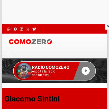
RADIO COMOZERO
Ascolta la radio
con un click!
Giacomo Sintini