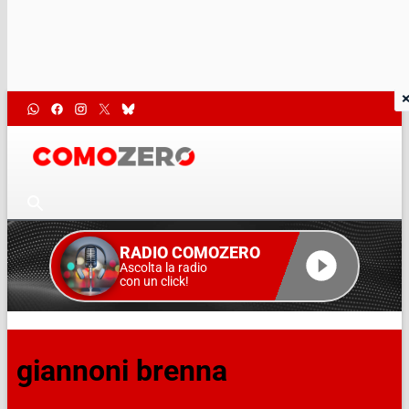
RADIO COMOZERO
Ascolta la radio
con un click!
giannoni brenna