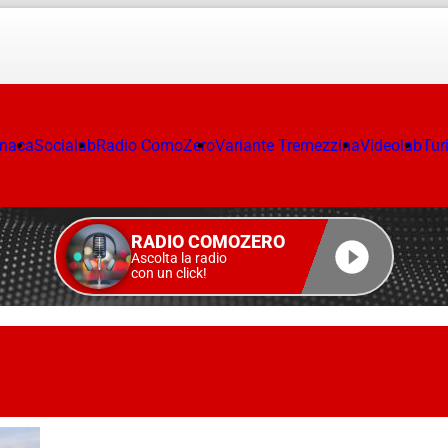
onaca
Socialab
Radio ComoZero
Variante Tremezzina
Videolab
Tur
RADIO COMOZERO
Ascolta la radio
con un click!