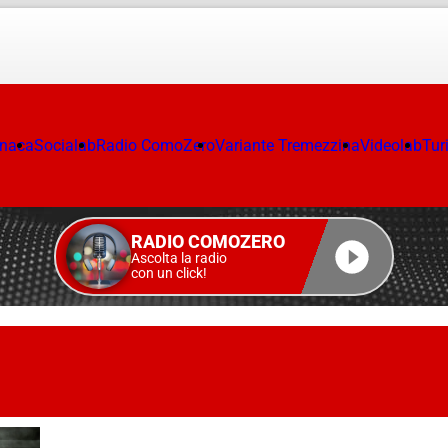
onaca
Socialab
Radio ComoZero
Variante Tremezzina
Videolab
Tur
RADIO COMOZERO
Ascolta la radio
con un click!