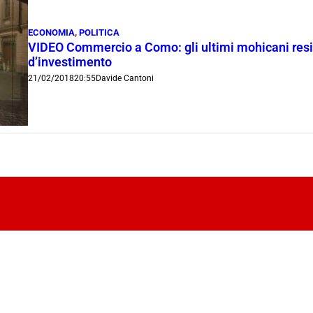
ECONOMIA
,
POLITICA
VIDEO Commercio a Como: gli ultimi mohicani resisto
d’investimento
21/02/2018
20:55
Davide Cantoni