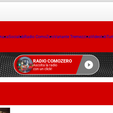
onaca
Socialab
Radio ComoZero
Variante Tremezzina
Videolab
Tur
RADIO COMOZERO
Ascolta la radio
con un click!