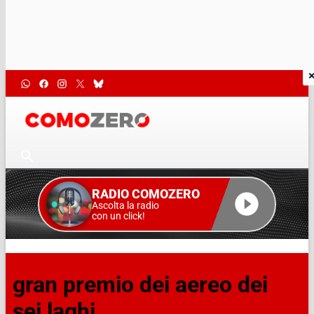
RADIO COMOZERO
Ascolta la radio
con un click!
gran premio dei aereo dei
sei laghi