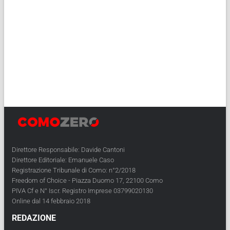
Direttore Responsabile: Davide Cantoni
Direttore Editoriale: Emanuele Caso
Registrazione Tribunale di Como: n°2/2018
Freedom of Choice - Piazza Duomo 17, 22100 Como
PIVA Cf e N° Iscr. Registro Imprese 03799020130
Online dal 14 febbraio 2018
REDAZIONE