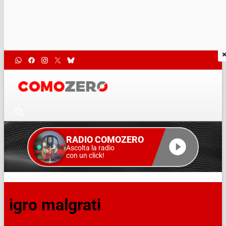
RADIO COMOZERO
Ascolta la radio
con un click!
igro malgrati