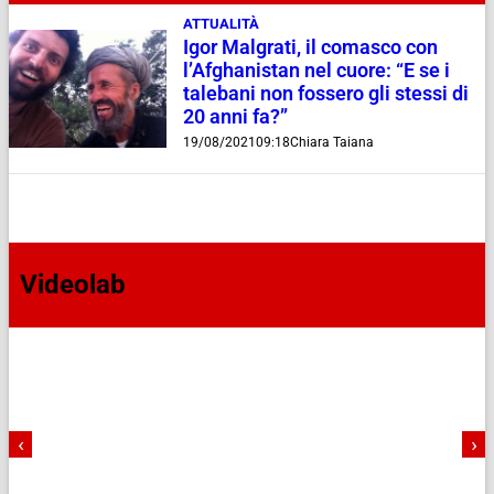
ATTUALITÀ
Igor Malgrati, il comasco con
l’Afghanistan nel cuore: “E se i
talebani non fossero gli stessi di
20 anni fa?”
19/08/2021
09:18
Chiara Taiana
Videolab
‹
›