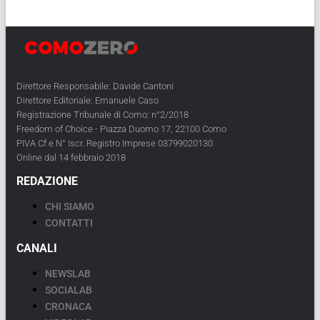
Direttore Responsabile: Davide Cantoni
Direttore Editoriale: Emanuele Caso
Registrazione Tribunale di Como: n°2/2018
Freedom of Choice - Piazza Duomo 17, 22100 Como
PIVA Cf e N° Iscr. Registro Imprese 03799020130
Online dal 14 febbraio 2018
REDAZIONE
CHI SIAMO
CONTATTI
CANALI
NEWSLAB
SOCIALAB
CRONACA