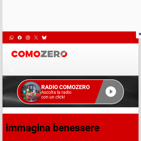
RADIO COMOZERO
Ascolta la radio
con un click!
immagina benessere