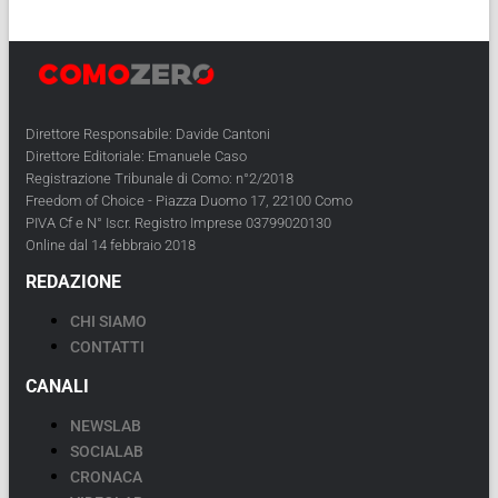
Direttore Responsabile: Davide Cantoni
Direttore Editoriale: Emanuele Caso
Registrazione Tribunale di Como: n°2/2018
Freedom of Choice - Piazza Duomo 17, 22100 Como
PIVA Cf e N° Iscr. Registro Imprese 03799020130
Online dal 14 febbraio 2018
REDAZIONE
CHI SIAMO
CONTATTI
CANALI
NEWSLAB
SOCIALAB
CRONACA