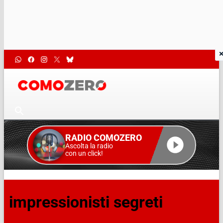
RADIO COMOZERO
Ascolta la radio
con un click!
impressionisti segreti