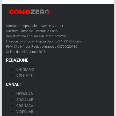
Direttore Responsabile: Davide Cantoni
Direttore Editoriale: Emanuele Caso
Registrazione Tribunale di Como: n°2/2018
Freedom of Choice - Piazza Duomo 17, 22100 Como
PIVA Cf e N° Iscr. Registro Imprese 03799020130
Online dal 14 febbraio 2018
REDAZIONE
CHI SIAMO
CONTATTI
CANALI
NEWSLAB
SOCIALAB
CRONACA
VIDEOLAB