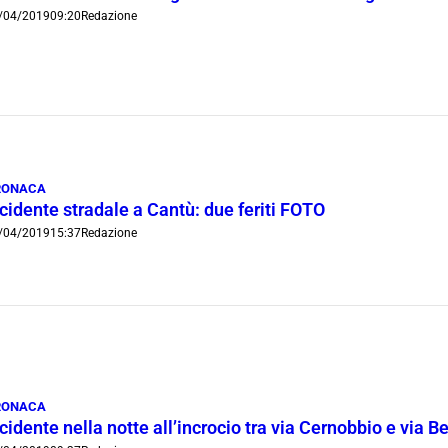
/04/2019
09:20
Redazione
RONACA
cidente stradale a Cantù: due feriti FOTO
/04/2019
15:37
Redazione
RONACA
cidente nella notte all’incrocio tra via Cernobbio e via 