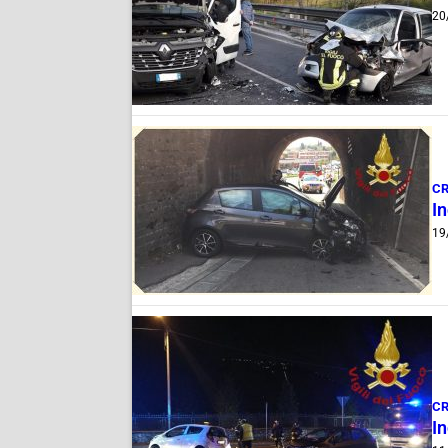
20
C
In
19
C
In