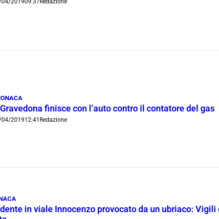
/04/2019
09:37
Redazione
RONACA
Gravedona finisce con l’auto contro il contatore del gas
/04/2019
12:41
Redazione
NACA
idente in viale Innocenzo provocato da un ubriaco: Vigil