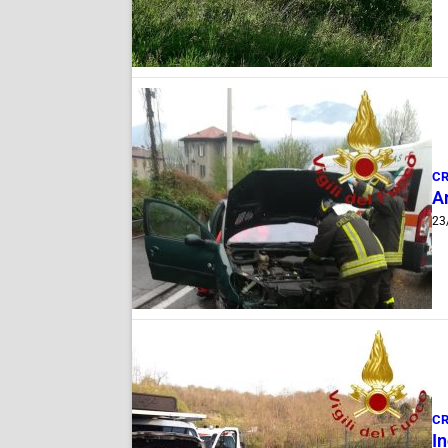
C
A
23
C
I