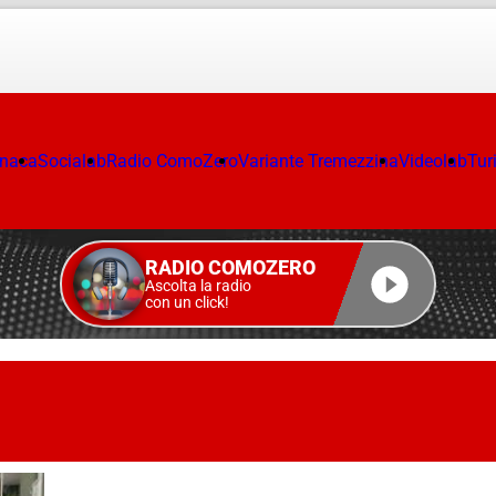
onaca
Socialab
Radio ComoZero
Variante Tremezzina
Videolab
Tur
RADIO COMOZERO
Ascolta la radio
con un click!