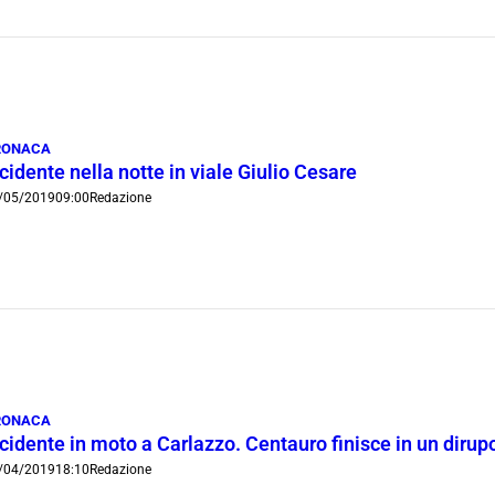
RONACA
cidente nella notte in viale Giulio Cesare
/05/2019
09:00
Redazione
RONACA
cidente in moto a Carlazzo. Centauro finisce in un dirup
/04/2019
18:10
Redazione