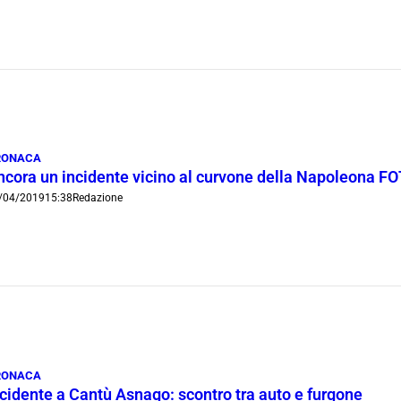
RONACA
ncora un incidente vicino al curvone della Napoleona F
/04/2019
15:38
Redazione
RONACA
ncidente a Cantù Asnago: scontro tra auto e furgone