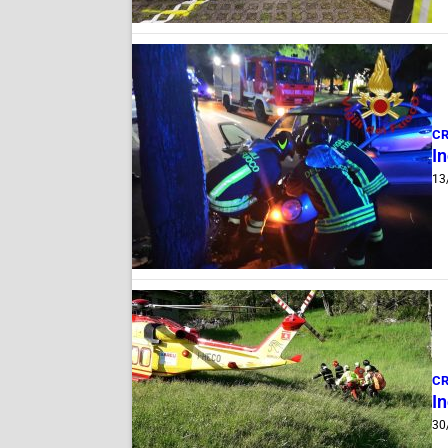
C
In
13
C
In
30