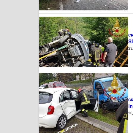
C
Si
23
C
I
20