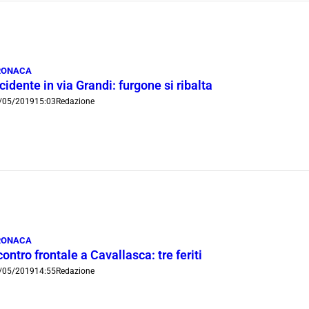
RONACA
cidente in via Grandi: furgone si ribalta
/05/2019
15:03
Redazione
RONACA
ontro frontale a Cavallasca: tre feriti
/05/2019
14:55
Redazione