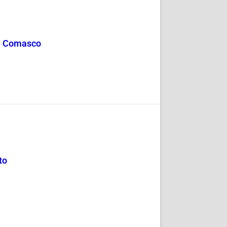
te Comasco
to