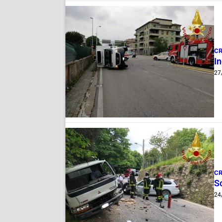
C
In
27
C
Sc
24