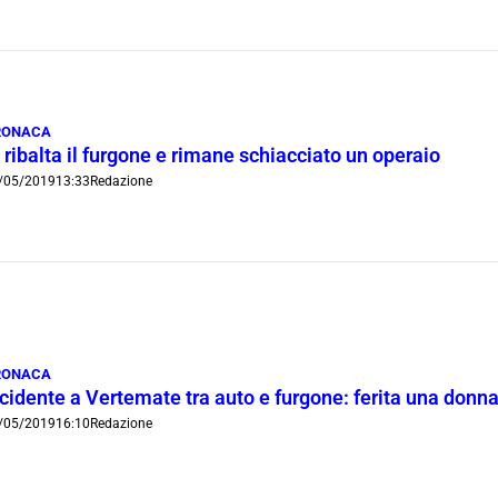
RONACA
 ribalta il furgone e rimane schiacciato un operaio
/05/2019
13:33
Redazione
RONACA
ncidente a Vertemate tra auto e furgone: ferita una donn
/05/2019
16:10
Redazione