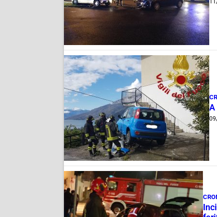
11
C
A 
09
CRO
Inc