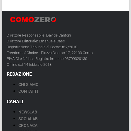
Direttore Responsabile: Davide Cantoni
Direttore Editoriale: Emanuele Caso
Registrazione Tribunale di Como: n°2/2018
Freedom of Choice - Piazza Duomo 17, 22100 Como
PIVA Cf e N° Iscr. Registro Imprese 03799020130
Online dal 14 febbraio 2018
REDAZIONE
CHI SIAMO
CONTATTI
CANALI
NEWSLAB
SOCIALAB
CRONACA