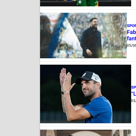
SPO
Fab
fan
05/0
S
“L
03