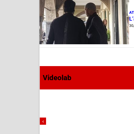
AT
L’
30
Videolab
‹