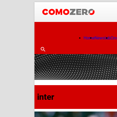
Home
Newslab
Cr
inter