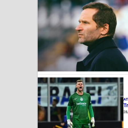
AT
Tr
28