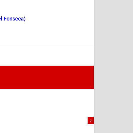
el Fonseca)
›