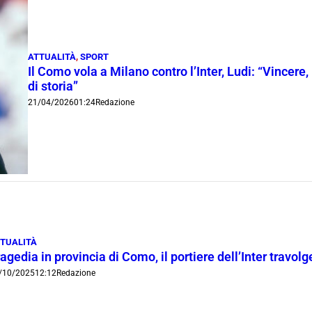
ATTUALITÀ
,
SPORT
Il Como vola a Milano contro l’Inter, Ludi: “Vincere, 
di storia”
21/04/2026
01:24
Redazione
TUALITÀ
agedia in provincia di Como, il portiere dell’Inter travol
/10/2025
12:12
Redazione