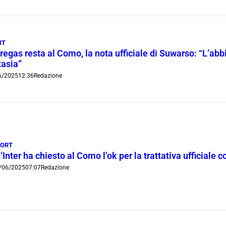
RT
regas resta al Como, la nota ufficiale di Suwarso: “L’abbi
tasia”
6/2025
12:36
Redazione
PORT
’Inter ha chiesto al Como l’ok per la trattativa ufficiale
/06/2025
07:07
Redazione