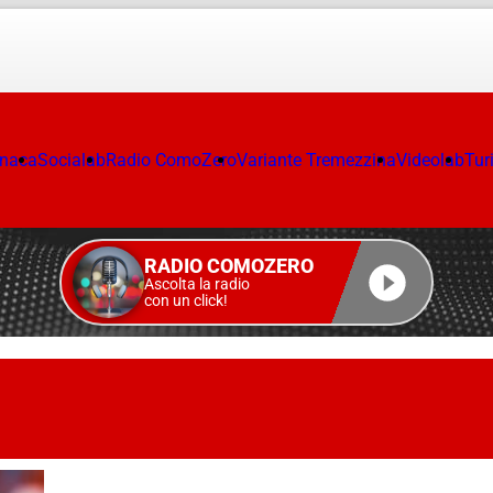
onaca
Socialab
Radio ComoZero
Variante Tremezzina
Videolab
Tur
RADIO COMOZERO
Ascolta la radio
con un click!