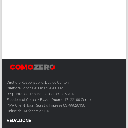
Direttore Responsabile: Davide Cantoni
Direttore Editoriale: Emanuele Caso
Registrazione Tribunale di Como: n°2/2018
Freedom of Choice - Piazza Duomo 17, 22100 Como
PIVA Cf e N° Iscr. Registro Imprese 03799020130
Online dal 14 febbraio 2018
REDAZIONE