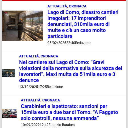
ATTUALITÀ
,
CRONACA
Lago di Como, disastro cantieri
irregolari: 17 imprenditori
denunciati, 310mila euro di
multe e c’è un caso molto
particolare
05/02/2026
22:40
Redazione
ATTUALITÀ
,
CRONACA
Nel cantiere sul Lago di Como: “Gravi
violazioni della normativa sulla sicurezza dei
lavoratori”. Maxi multa da 51mila euro e 3
denunce
13/10/2025
17:25
Redazione
ATTUALITÀ
,
CRONACA
Carabinieri e Ispettorato: sanzioni per
15mila euro a due bar di Torno. “A Faggeto
solo controlli, nessuna ammenda”
10/09/2022
12:42
Fabrizio Barabesi