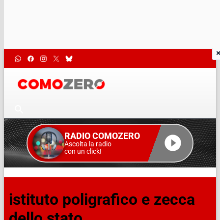
RADIO COMOZERO
Ascolta la radio
con un click!
istituto poligrafico e zecca
dello stato