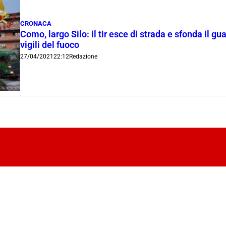
CRONACA
Como, largo Silo: il tir esce di strada e sfonda il gua
vigili del fuoco
27/04/2021
22:12
Redazione