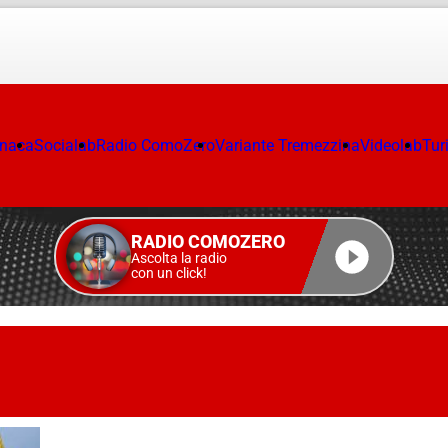
onaca
Socialab
Radio ComoZero
Variante Tremezzina
Videolab
Tur
RADIO COMOZERO
Ascolta la radio
con un click!