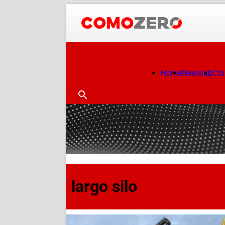
Home
Newslab
Cr
largo silo