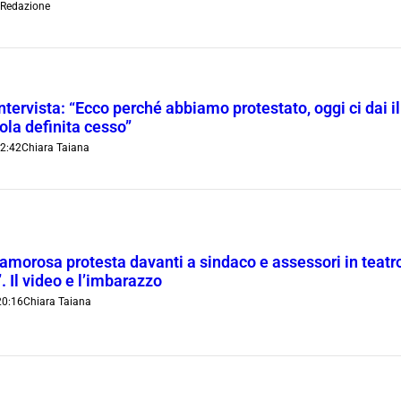
Redazione
ntervista: “Ecco perché abbiamo protestato, oggi ci dai il
ola definita cesso”
2:42
Chiara Taiana
amorosa protesta davanti a sindaco e assessori in teatr
. Il video e l’imbarazzo
20:16
Chiara Taiana