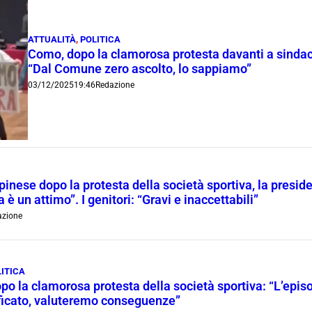
ATTUALITÀ
,
POLITICA
Como, dopo la clamorosa protesta davanti a sindaco 
“Dal Comune zero ascolto, lo sappiamo”
03/12/2025
19:46
Redazione
pinese dopo la protesta della società sportiva, la presid
è un attimo”. I genitori: “Gravi e inaccettabili”
azione
ITICA
o la clamorosa protesta della società sportiva: “L’episo
ficato, valuteremo conseguenze”