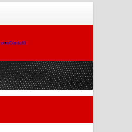
ismo
Contatti