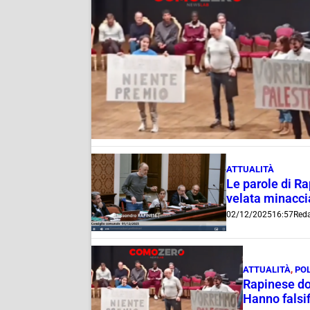
ATTUALITÀ
Le parole di Ra
velata minaccia 
02/12/2025
16:57
Red
ATTUALITÀ
,
POL
Rapinese dop
Hanno falsi