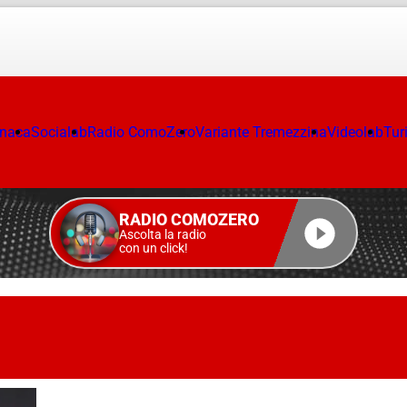
onaca
Socialab
Radio ComoZero
Variante Tremezzina
Videolab
Tur
RADIO COMOZERO
Ascolta la radio
con un click!