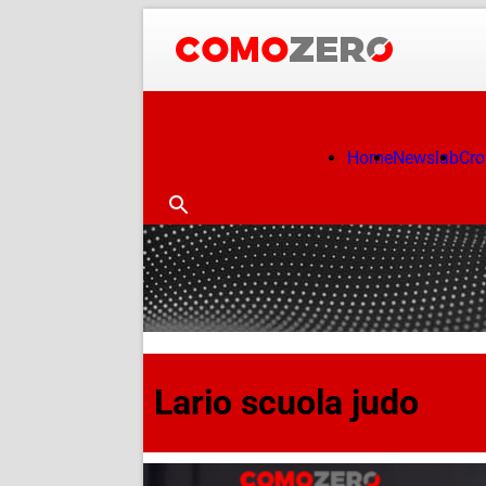
Home
Newslab
Cr
Lario scuola judo