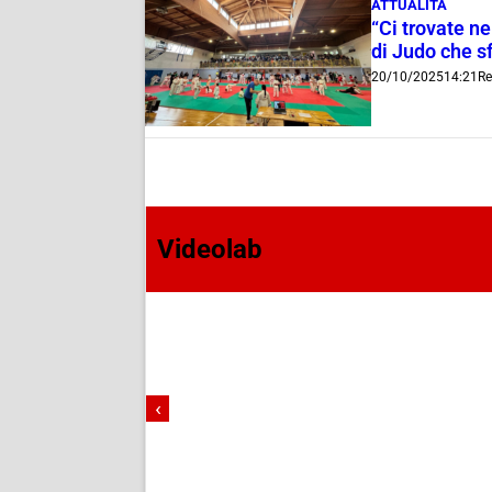
ATTUALITÀ
“Ci trovate ne
di Judo che sf
20/10/2025
14:21
Re
Videolab
‹