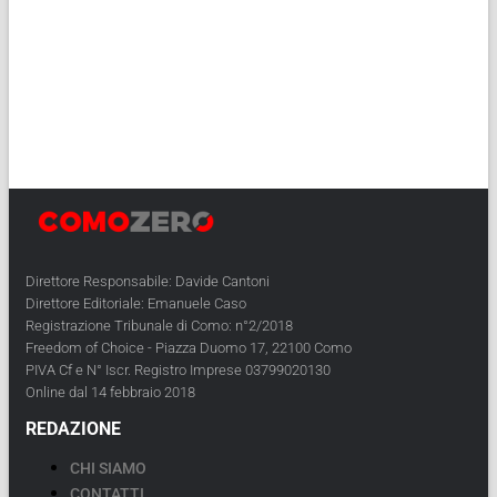
Direttore Responsabile: Davide Cantoni
Direttore Editoriale: Emanuele Caso
Registrazione Tribunale di Como: n°2/2018
Freedom of Choice - Piazza Duomo 17, 22100 Como
PIVA Cf e N° Iscr. Registro Imprese 03799020130
Online dal 14 febbraio 2018
REDAZIONE
CHI SIAMO
CONTATTI