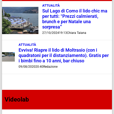
ATTUALITÀ
Sul Lago di Como il lido chic ma
per tutti: “Prezzi calmierati,
brunch e per Natale una
sorpresa”
27/10/2024
19:13
Chiara Taiana
ATTUALITÀ
Evviva! Riapre il lido di Moltrasio (con i
quadratoni per il distanziamento). Gratis per
i bimbi fino a 10 anni, bar chiuso
09/08/2020
20:40
Redazione
Videolab