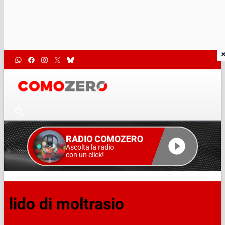
RADIO COMOZERO
Ascolta la radio
con un click!
lido di moltrasio