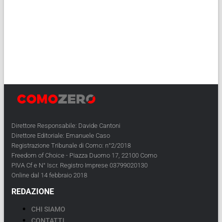
Direttore Responsabile: Davide Cantoni
Direttore Editoriale: Emanuele Caso
Registrazione Tribunale di Como: n°2/2018
Freedom of Choice - Piazza Duomo 17, 22100 Como
PIVA Cf e N° Iscr. Registro Imprese 03799020130
Online dal 14 febbraio 2018
REDAZIONE
CHI SIAMO
CONTATTI