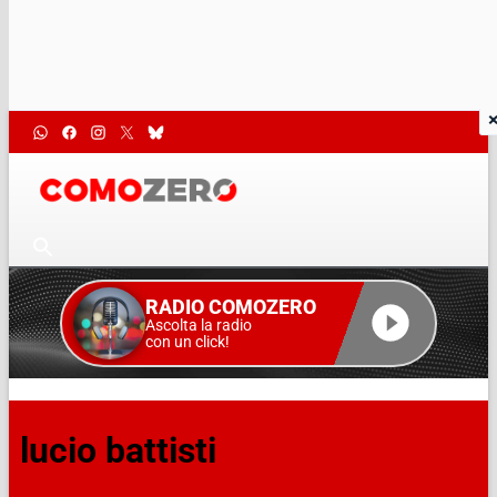
RADIO COMOZERO
Ascolta la radio
con un click!
lucio battisti