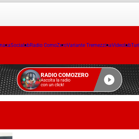
onaca
Socialab
Radio ComoZero
Variante Tremezzina
Videolab
Tur
RADIO COMOZERO
Ascolta la radio
con un click!