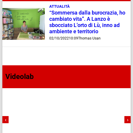
ATTUALITÀ
“Sommersa dalla burocrazia, ho
cambiato vita”. A Lanzo è
sbocciato L’orto di Lù, inno ad
ambiente e territorio
02/10/2022
10:09
Thomas Usan
Videolab
‹
›