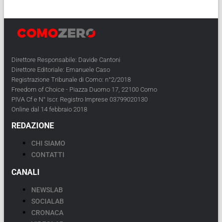
Direttore Responsabile: Davide Cantoni
Direttore Editoriale: Emanuele Caso
Registrazione Tribunale di Como: n°2/2018
Freedom of Choice - Piazza Duomo 17, 22100 Como
PIVA Cf e N° Iscr. Registro Imprese 03799020130
Online dal 14 febbraio 2018
REDAZIONE
CHI SIAMO
CONTATTI
CANALI
NEWSLAB
SOCIALAB
CRONACA