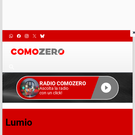
RADIO COMOZERO
Ascolta la radio
con un click!
Lumio