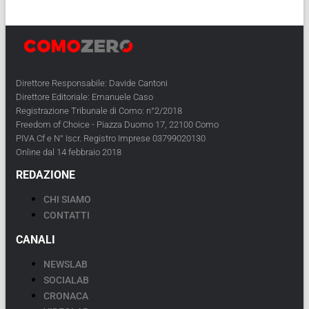
Direttore Responsabile: Davide Cantoni
Direttore Editoriale: Emanuele Caso
Registrazione Tribunale di Como: n°2/2018
Freedom of Choice - Piazza Duomo 17, 22100 Como
PIVA Cf e N° Iscr. Registro Imprese 03799020130
Online dal 14 febbraio 2018
REDAZIONE
CHI SIAMO
CONTATTI
CANALI
NEWSLAB
SOCIALAB
CRONACA