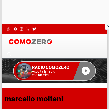
RADIO COMOZERO
Ascolta la radio
con un click!
marcello molteni