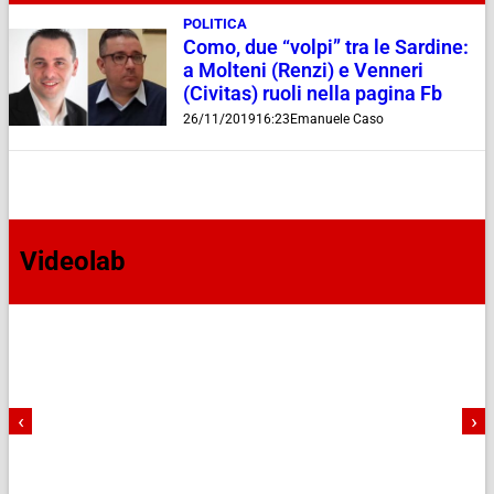
POLITICA
Como, due “volpi” tra le Sardine:
a Molteni (Renzi) e Venneri
(Civitas) ruoli nella pagina Fb
26/11/2019
16:23
Emanuele Caso
Videolab
‹
›