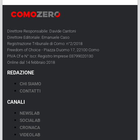
Direttore Responsabile: Davide Cantoni
Direttore Editoriale: Emanuele Caso
Registrazione Tribunale di Como: n°2/2018
Freedom of Choice - Piazza Duomo 17, 22100 Como
PIVA Cf e N° Iscr. Registro Imprese 03799020130
Online dal 14 febbraio 2018
REDAZIONE
CHI SIAMO
CONTATTI
CANALI
NEWSLAB
SOCIALAB
CRONACA
VIDEOLAB