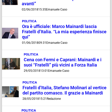
avanti”
02/06/2018
15:35
Emanuele Caso
POLITICA
Ora è ufficiale: Marco Mainardi lascia
Fratelli d’Italia. “La mia esperienza finisce
qui”
01/06/2018
09:31
Emanuele Caso
POLITICA
Cena con Fermi e Caprani: Mainardi e i
suoi “Fratelli” più vicini a Forza Italia
29/05/2018
13:01
Emanuele Caso
POLITICA
Fratelli d’Italia, Stefano Molinari al vertice
del partito comasco. Il grazie a Mainardi
28/05/2018
15:21
Redazione
POLITICA