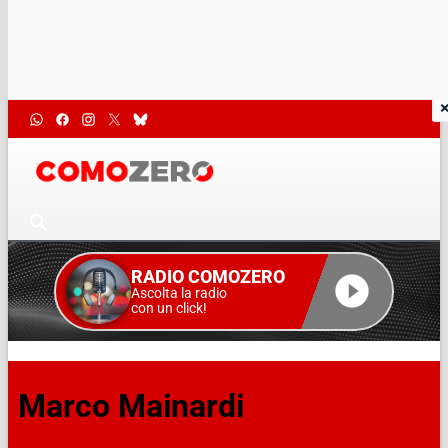
RADIO COMOZERO
Ascolta la radio
con un click!
Marco Mainardi