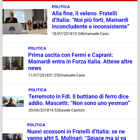
POLITICA
Alla fine, il veleno. Fratelli
d’Italia: “Noi più forti, Mainardi
inconcludente e inconsistente”
18/07/2018
10:54
Emanuele Caso
POLITICA
Prima uscita con Fermi e Caprani:
Mainardi entra in Forza Italia. Attese altre
news
11/07/2018
21:25
Emanuele Caso
POLITICA
Terremoto in FdI. Il buttiano di ferro dice
addio. Mascetti: “Non sono uno yesman”
20/06/2018
14:53
Davide Cantoni
POLITICA
Nuovi scossoni in Fratelli d’Italia: se ne
vanno altri 5. Molinari: “Spiace ma si va