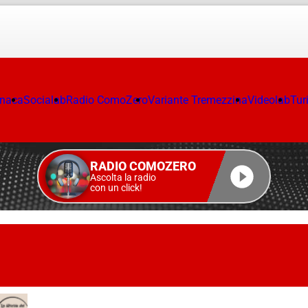
onaca
Socialab
Radio ComoZero
Variante Tremezzina
Videolab
Tur
RADIO COMOZERO
Ascolta la radio
con un click!