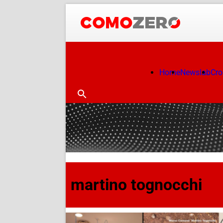
Home
Newslab
Cr
martino tognocchi