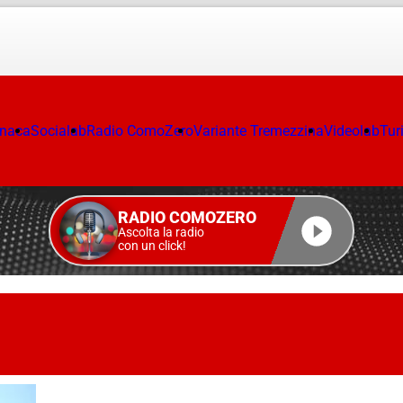
onaca
Socialab
Radio ComoZero
Variante Tremezzina
Videolab
Tur
RADIO COMOZERO
Ascolta la radio
con un click!