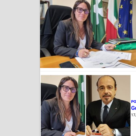
PO
Go
17