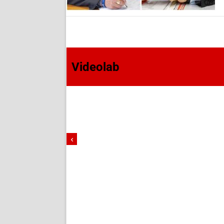
Videolab
‹