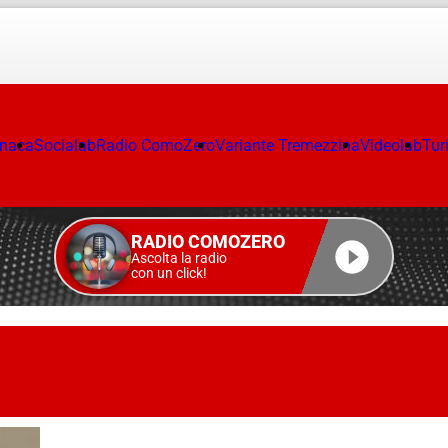
onaca
Socialab
Radio ComoZero
Variante Tremezzina
Videolab
Tur
RADIO COMOZERO
Ascolta la radio
con un click!