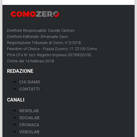
Direttore Responsabile: Davide Cantoni
Direttore Editoriale: Emanuele Caso
Registrazione Tribunale di Como: n°2/2018
Freedom of Choice - Piazza Duomo 17, 22100 Como
PIVA Cf e N° Iscr. Registro Imprese 03799020130
Online dal 14 febbraio 2018
REDAZIONE
CHI SIAMO
CONTATTI
CANALI
NEWSLAB
SOCIALAB
CRONACA
VIDEOLAB