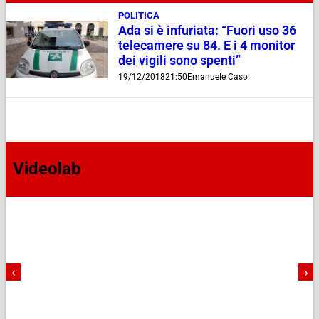
POLITICA
Ada si è infuriata: “Fuori uso 36
telecamere su 84. E i 4 monitor
dei vigili sono spenti”
19/12/2018
21:50
Emanuele Caso
Videolab
‹
›