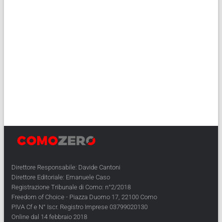
Direttore Responsabile: Davide Cantoni
Direttore Editoriale: Emanuele Caso
Registrazione Tribunale di Como: n°2/2018
Freedom of Choice - Piazza Duomo 17, 22100 Como
PIVA Cf e N° Iscr. Registro Imprese 03799020130
Online dal 14 febbraio 2018