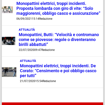
Monopattini elettrici, troppi incidenti.
Proposta lombarda con giro di vite: “Solo
maggiorenni, obbligo casco e assicurazione”
06/09/2021
15:14
Redazione
ATTUALITÀ
Monopattini, Butti: “Velocità e contromano
come se piovesse: regole o diventeranno
birilli abbattuti”
22/07/2020
09:47
Redazione
ATTUALITÀ
Monopattini elettrici, troppi incidenti. De
Corato: “Censimento e poi obbligo casco
per tutti”
21/07/2020
15:54
Redazione