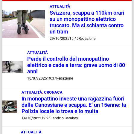
ATTUALITÀ
Svizzera, scappa a 110km orari
su un monopattino elettrico
truccato. Ma si schianta contro
un tram
29/10/2025
15:45
Redazione
ATTUALITÀ
Perde il controllo del monopattino
elettrico e cade a terra: grave uomo di 80
anni
10/07/2025
19:37
Redazione
ATTUALITÀ
,
CRONACA
In monopattino investe una ragazzina fuori
dalle Canossiane e scappa. E’ un 15enne: la
Polizia locale lo trova e lo multa
14/10/2022
12:26
Fabrizio Barabesi
ATTUALITÀ