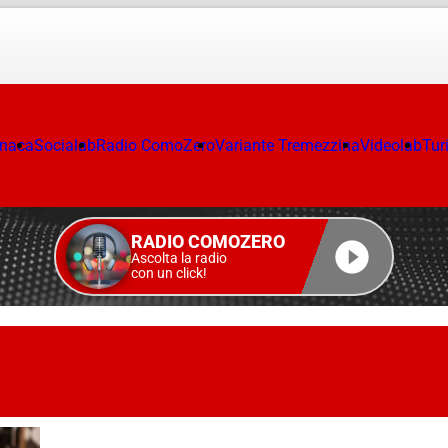
onaca
Socialab
Radio ComoZero
Variante Tremezzina
Videolab
Tur
RADIO COMOZERO
Ascolta la radio
con un click!