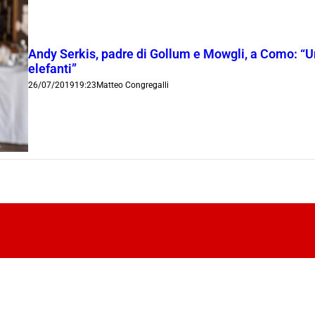
Andy Serkis, padre di Gollum e Mowgli, a Como: “Un
elefanti”
26/07/2019
19:23
Matteo Congregalli