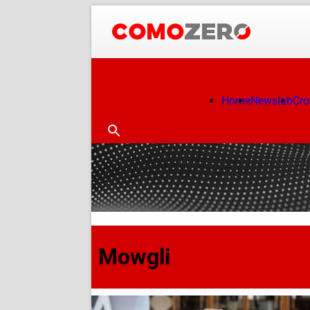
Home
Newslab
Cr
Mowgli