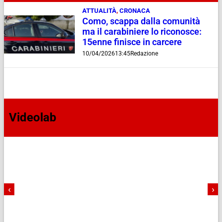
ATTUALITÀ
,
CRONACA
Como, scappa dalla comunità
ma il carabiniere lo riconosce:
15enne finisce in carcere
10/04/2026
13:45
Redazione
Videolab
‹
›