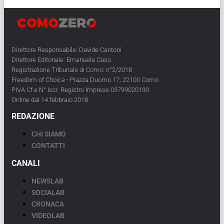
Direttore Responsabile: Davide Cantoni
Direttore Editoriale: Emanuele Caso
Registrazione Tribunale di Como: n°2/2018
Freedom of Choice - Piazza Duomo 17, 22100 Como
PIVA Cf e N° Iscr. Registro Imprese 03799020130
Online dal 14 febbraio 2018
REDAZIONE
CHI SIAMO
CONTATTI
CANALI
NEWSLAB
SOCIALAB
CRONACA
VIDEOLAB