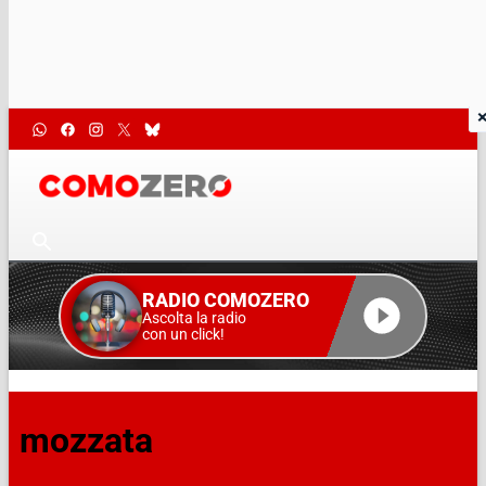
RADIO COMOZERO
Ascolta la radio
con un click!
mozzata