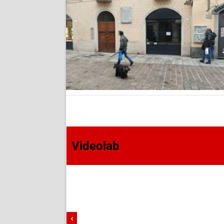
Videolab
‹