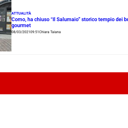
ATTUALITÀ
Como, ha chiuso “Il Salumaio” storico tempio dei b
gourmet
08/03/2021
09:51
Chiara Taiana