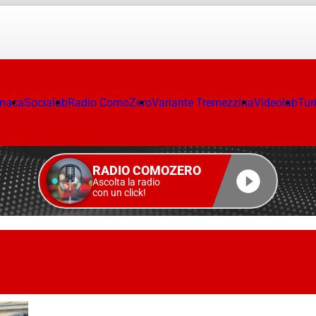
onaca
Socialab
Radio ComoZero
Variante Tremezzina
Videolab
Tur
RADIO COMOZERO
Ascolta la radio
con un click!