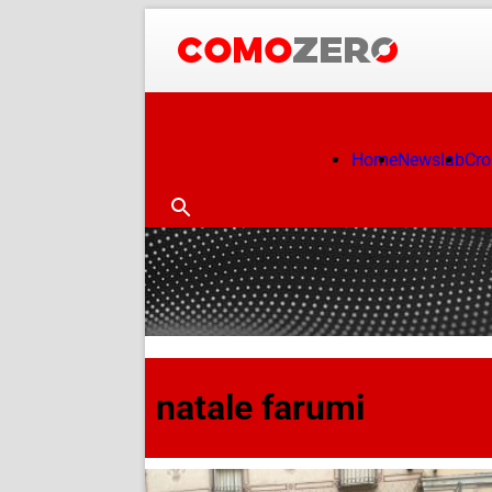
Home
Newslab
Cr
natale farumi