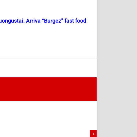
uongustai. Arriva “Burgez” fast food
›