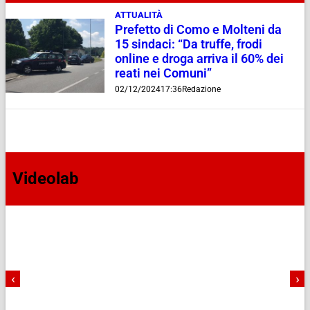
ATTUALITÀ
Prefetto di Como e Molteni da
15 sindaci: “Da truffe, frodi
online e droga arriva il 60% dei
reati nei Comuni”
02/12/2024
17:36
Redazione
Videolab
‹
›