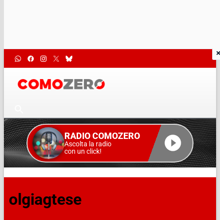
RADIO COMOZERO
Ascolta la radio
con un click!
olgiagtese