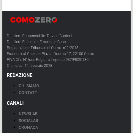
Direttore Responsabile: Davide Cantoni
Direttore Editoriale: Emanuele Caso
Registrazione Tribunale di Como: n°2/2018
Freedom of Choice - Piazza Duomo 17, 22100 Como
PIVA Cf e N° Iscr. Registro Imprese 03799020130
Online dal 14 febbraio 2018
REDAZIONE
CHI SIAMO
CONTATTI
CANALI
NEWSLAB
SOCIALAB
CRONACA