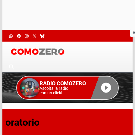
RADIO COMOZERO
Ascolta la radio
con un click!
oratorio