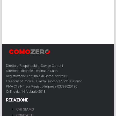
Direttore Responsabile: Davide Cantoni
Direttore Editoriale: Emanuele Caso
Registrazione Tribunale di Como: n°2/2018
Freedom of Choice - Piazza Duomo 17, 22100 Como
PIVA Cf e N° Iscr. Registro Imprese 03799020130
Online dal 14 febbraio 2018
REDAZIONE
CHI SIAMO
CONTATTI