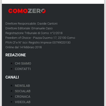
Direttore Responsabile: Davide Cantoni
Direttore Editoriale: Emanuele Caso
Registrazione Tribunale di Como: n°2/2018
Freedom of Choice - Piazza Duomo 17, 22100 Como
PIVA Cf e N° Iscr. Registro Imprese 03799020130
Online dal 14 febbraio 2018
REDAZIONE
CHI SIAMO
CONTATTI
CANALI
NEWSLAB
SOCIALAB
CRONACA
VIDEOLAB