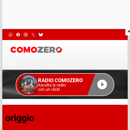
RADIO COMOZERO
Ascolta la radio
con un click!
origgio