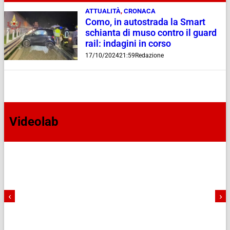
ATTUALITÀ
,
CRONACA
Como, in autostrada la Smart
schianta di muso contro il guard
rail: indagini in corso
17/10/2024
21:59
Redazione
Videolab
‹
›