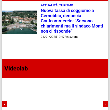
ATTUALITÀ
,
TURISMO
Nuova tassa di soggiorno a
Cernobbio, denuncia
Confcommercio: “Servono
chiarimenti ma il sindaco Monti
non ci risponde”
21/01/2025
12:47
Redazione
Videolab
‹
›