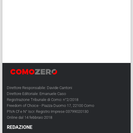
Direttore Responsabile: Davide Cantoni
Direttore Editoriale: Emanuele Caso
Registrazione Tribunale di Como: n°2/2018
Freedom of Choice - Piazza Duomo 17, 22100 Como
PIVA Cf e N° Iscr. Registro Imprese 03799020130
Online dal 14 febbraio 2018
REDAZIONE