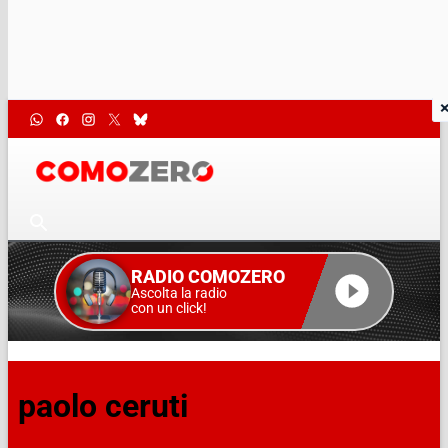
RADIO COMOZERO
Ascolta la radio
con un click!
paolo ceruti