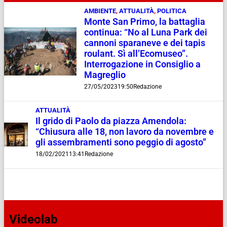
AMBIENTE
,
ATTUALITÀ
,
POLITICA
Monte San Primo, la battaglia
continua: “No al Luna Park dei
cannoni sparaneve e dei tapis
roulant. Sì all’Ecomuseo”.
Interrogazione in Consiglio a
Magreglio
27/05/2023
19:50
Redazione
ATTUALITÀ
Il grido di Paolo da piazza Amendola:
“Chiusura alle 18, non lavoro da novembre e
gli assembramenti sono peggio di agosto”
18/02/2021
13:41
Redazione
Videolab