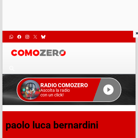
RADIO COMOZERO
Ascolta la radio
con un click!
paolo luca bernardini