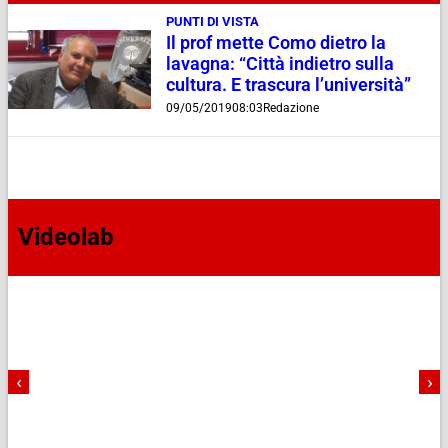
PUNTI DI VISTA
Il prof mette Como dietro la
lavagna: “Città indietro sulla
cultura. E trascura l’università”
09/05/2019
08:03
Redazione
Videolab
‹
›