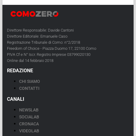
Direttore Responsabile: Davide Cantoni
Direttore Editoriale: Emanuele Caso
Registrazione Tribunale di Como: n°2/2018
Freedom of Choice - Piazza Duomo 17, 22100 Como
PIVA Cf e N° Iscr. Registro Imprese 03799020130
Online dal 14 febbraio 2018
REDAZIONE
CHI SIAMO
CONTATTI
CANALI
NEWSLAB
SOCIALAB
CRONACA
VIDEOLAB