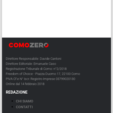
Direttore Responsabile: Davide Cantoni
Direttore Editoriale: Emanuele Caso
Registrazione Tribunale di Como: n°2/2018
Freedom of Choice - Piazza Duomo 17, 22100 Como
PIVA Cf e N° Iscr. Registro Imprese 03799020130
Online dal 14 febbraio 2018
REDAZIONE
CHI SIAMO
CONTATTI