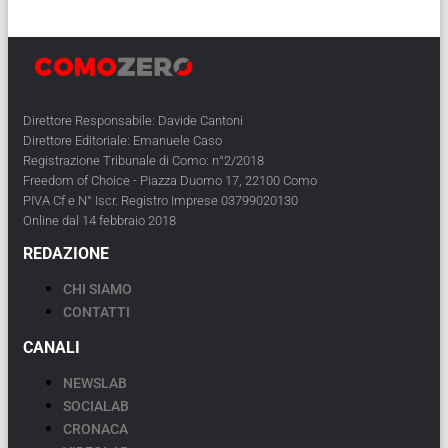
Direttore Responsabile: Davide Cantoni
Direttore Editoriale: Emanuele Caso
Registrazione Tribunale di Como: n°2/2018
Freedom of Choice - Piazza Duomo 17, 22100 Como
PIVA Cf e N° Iscr. Registro Imprese 03799020130
Online dal 14 febbraio 2018
REDAZIONE
CHI SIAMO
CONTATTI
CANALI
NEWSLAB
SOCIALAB
CRONACA