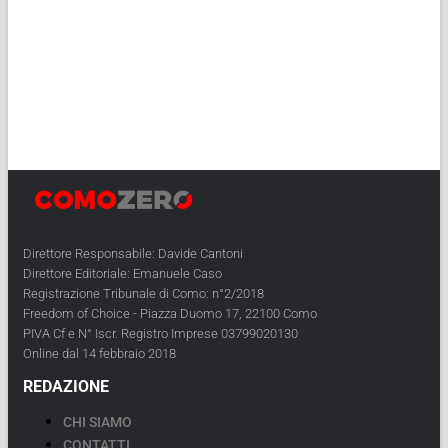
Direttore Responsabile: Davide Cantoni
Direttore Editoriale: Emanuele Caso
Registrazione Tribunale di Como: n°2/2018
Freedom of Choice - Piazza Duomo 17, 22100 Como
PIVA Cf e N° Iscr. Registro Imprese 03799020130
Online dal 14 febbraio 2018
REDAZIONE
CHI SIAMO
CONTATTI