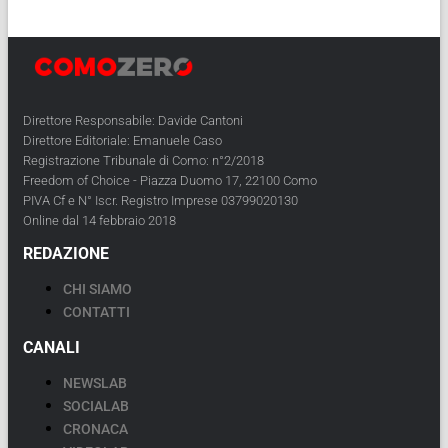
Direttore Responsabile: Davide Cantoni
Direttore Editoriale: Emanuele Caso
Registrazione Tribunale di Como: n°2/2018
Freedom of Choice - Piazza Duomo 17, 22100 Como
PIVA Cf e N° Iscr. Registro Imprese 03799020130
Online dal 14 febbraio 2018
REDAZIONE
CHI SIAMO
CONTATTI
CANALI
NEWSLAB
SOCIALAB
CRONACA