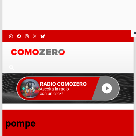
RADIO COMOZERO
Ascolta la radio
con un click!
pompe