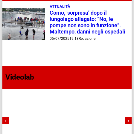
ATTUALITÀ
Como, ‘sorpresa’ dopo il
lungolago allagato: “No, le
pompe non sono in funzione”.
Maltempo, danni negli ospedali
05/07/2025
19:18
Redazione
Videolab
‹
›