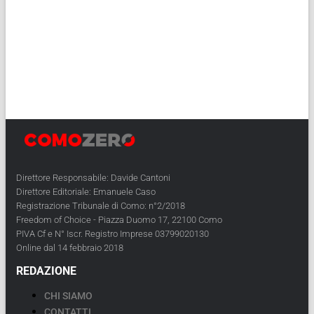
Direttore Responsabile: Davide Cantoni
Direttore Editoriale: Emanuele Caso
Registrazione Tribunale di Como: n°2/2018
Freedom of Choice - Piazza Duomo 17, 22100 Como
PIVA Cf e N° Iscr. Registro Imprese 03799020130
Online dal 14 febbraio 2018
REDAZIONE
CHI SIAMO
CONTATTI