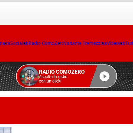
onaca
Socialab
Radio ComoZero
Variante Tremezzina
Videolab
Tur
RADIO COMOZERO
Ascolta la radio
con un click!