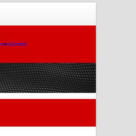
ismo
Contatti