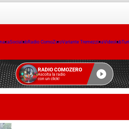
onaca
Socialab
Radio ComoZero
Variante Tremezzina
Videolab
Tur
RADIO COMOZERO
Ascolta la radio
con un click!