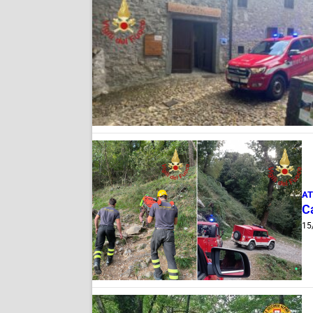
AT
Ca
15