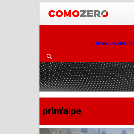
Home
Newslab
Cr
prim'alpe