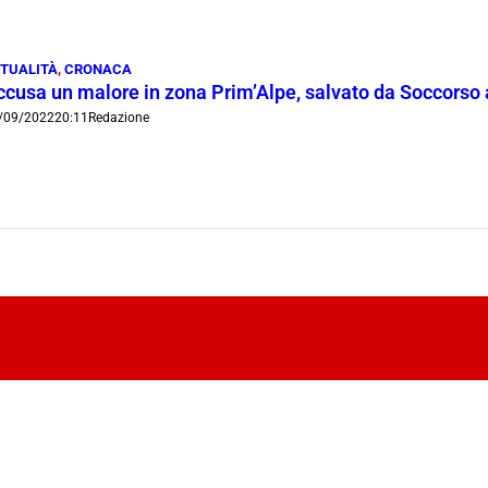
TUALITÀ
,
CRONACA
ccusa un malore in zona Prim’Alpe, salvato da Soccorso a
/09/2022
20:11
Redazione