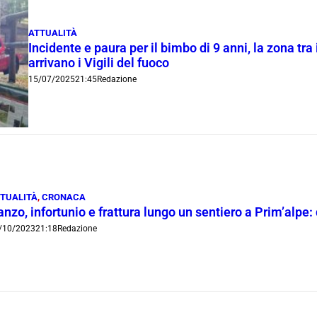
ATTUALITÀ
Incidente e paura per il bimbo di 9 anni, la zona tr
arrivano i Vigili del fuoco
15/07/2025
21:45
Redazione
TUALITÀ
,
CRONACA
nzo, infortunio e frattura lungo un sentiero a Prim’alpe:
/10/2023
21:18
Redazione