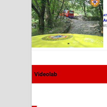
AT
A
07
Videolab