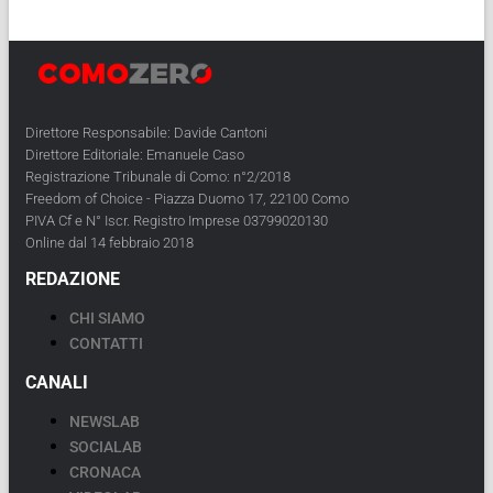
Direttore Responsabile: Davide Cantoni
Direttore Editoriale: Emanuele Caso
Registrazione Tribunale di Como: n°2/2018
Freedom of Choice - Piazza Duomo 17, 22100 Como
PIVA Cf e N° Iscr. Registro Imprese 03799020130
Online dal 14 febbraio 2018
REDAZIONE
CHI SIAMO
CONTATTI
CANALI
NEWSLAB
SOCIALAB
CRONACA