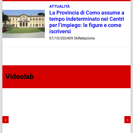
ATTUALITÀ
La Provincia di Como assume a
tempo indeterminato nei Centri
per l’impiego: le figure e come
iscriversi
07/10/2024
09:56
Redazione
Videolab
‹
›