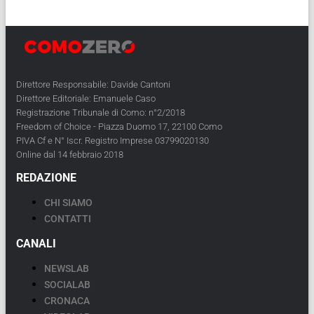
Direttore Responsabile: Davide Cantoni
Direttore Editoriale: Emanuele Caso
Registrazione Tribunale di Como: n°2/2018
Freedom of Choice - Piazza Duomo 17, 22100 Como
PIVA Cf e N° Iscr. Registro Imprese 03799020130
Online dal 14 febbraio 2018
REDAZIONE
CHI SIAMO
CONTATTI
CANALI
NEWSLAB
SOCIALAB
CRONACA