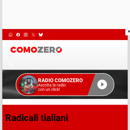
RADIO COMOZERO
Ascolta la radio
con un click!
Radicali tialiani