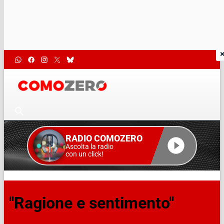
RADIO COMOZERO
Ascolta la radio
con un click!
"Ragione e sentimento"