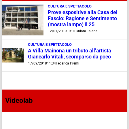
CULTURA E SPETTACOLO
Prove espositive alla Casa del
Fascio: Ragione e Sentimento
(mostra lampo) il 25
12/01/2019
19:01
Chiara Taiana
CULTURA E SPETTACOLO
A Villa Mainona un tributo all’artista
Giancarlo Vitali, scomparso da poco
17/09/2018
11:34
Federica Premi
Videolab